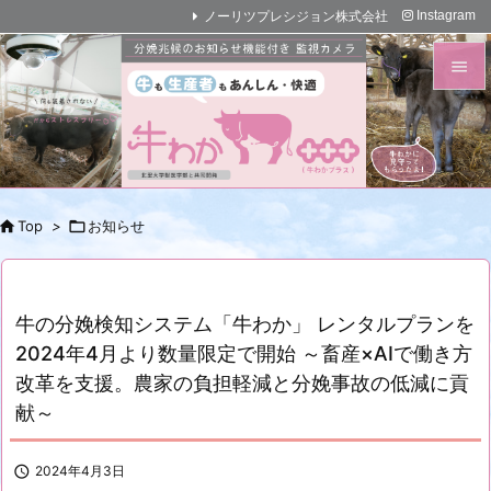
ノーリツプレシジョン株式会社
Instagram


メニュ

前へ


Top
>

お知らせ
次へ

検索
牛の分娩検知システム「牛わか」 レンタルプランを
2024年4月より数量限定で開始 ～畜産×AIで働き方
改革を支援。農家の負担軽減と分娩事故の低減に貢
献～

2024年4月3日